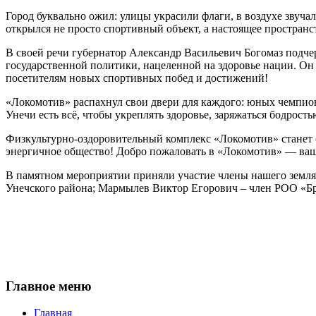
Город буквально ожил: улицы украсили флаги, в воздухе звучал
открылся не просто спортивный объект, а настоящее пространс
В своей речи губернатор Александр Васильевич Богомаз подч
государственной политики, нацеленной на здоровье нации. Он 
посетителям новых спортивных побед и достижений!
«Локомотив» распахнул свои двери для каждого: юных чемпионо
Унечи есть всё, чтобы укреплять здоровье, заряжаться бодрост
Физкультурно‑оздоровительный комплекс «Локомотив» станет 
энергичное общество! Добро пожаловать в «Локомотив» — ваш 
В памятном мероприятии приняли участие члены нашего земл
Унечского района; Мармылев Виктор Егорович – член РОО «Бр
Главное меню
Главная