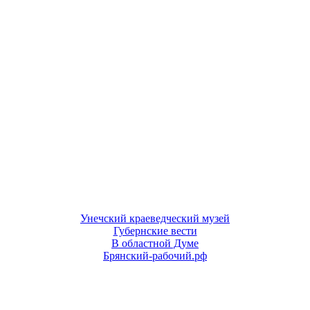
Унечский краеведческий музей
Губернские вести
В областной Думе
Брянский-рабочий.рф