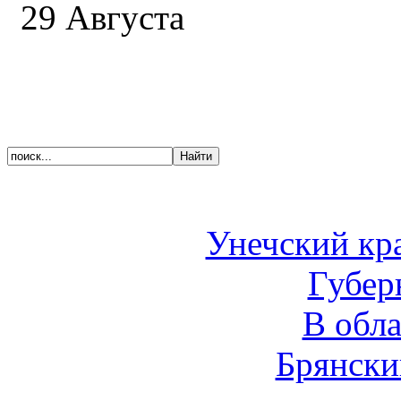
29 Августа
Унечский кр
Губер
В обл
Брянски