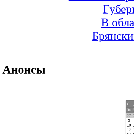
Губер
В обл
Брянски
Анонсы
<
Пн
27
3
10
17