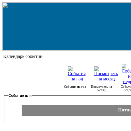
Календарь событий
События на год
Посмотреть на
Событи
месяц
неде
Событие для
Пятни