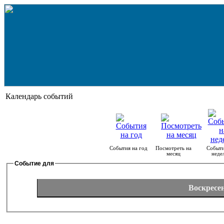
Календарь событий
События на год
Посмотреть на
Событи
месяц
неде
Событие для
Воскресен