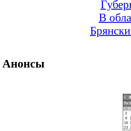
Губер
В обл
Брянски
Анонсы
<
Пн
26
2
9
16
23