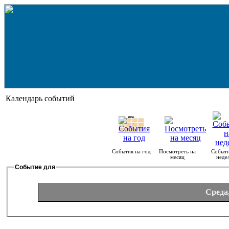
Календарь событий
События на год
Посмотреть на
Событи
месяц
неде
Событие для
Среда,