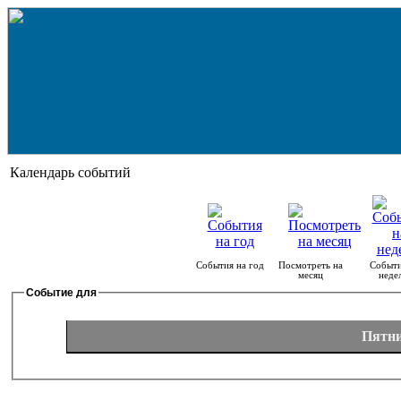
Календарь событий
События на год
Посмотреть на
Событи
месяц
неде
Событие для
Пятни