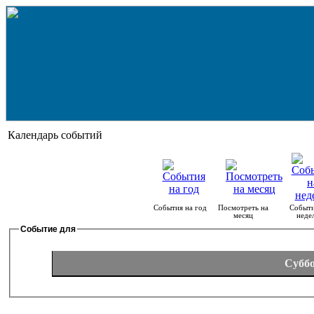
Календарь событий
События на год
Посмотреть на
Событи
месяц
неде
Событие для
Суббо