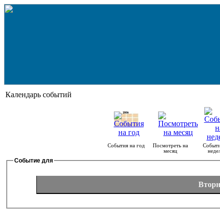
Календарь событий
События на год
Посмотреть на
Событи
месяц
неде
Событие для
Вторн