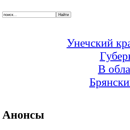
Унечский кр
Губер
В обл
Брянски
Анонсы