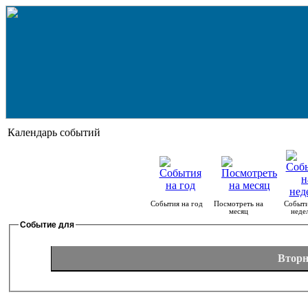
Календарь событий
События на год
Посмотреть на
Событи
месяц
неде
Событие для
Вторн