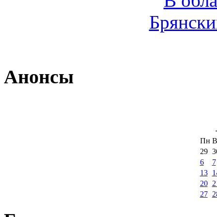
В обл
Брянски
Анонсы
Пн
В
29
3
6
7
13
1
20
2
27
2