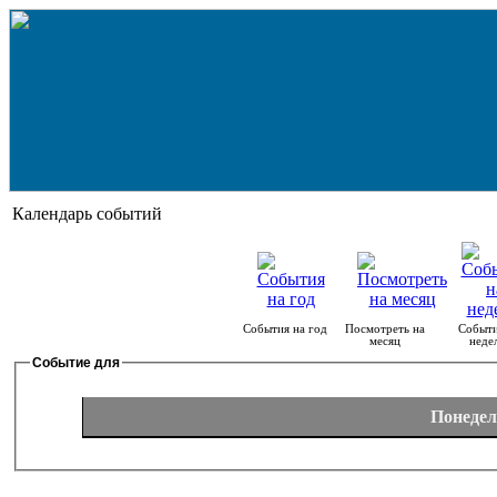
Календарь событий
События на год
Посмотреть на
Событи
месяц
неде
Событие для
Понедел