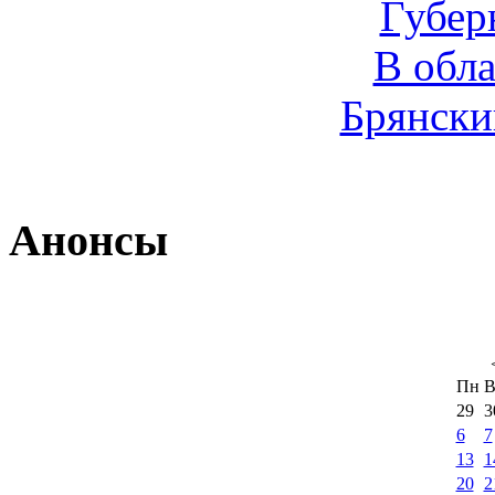
Губер
В обл
Брянски
Анонсы
Пн
В
29
3
6
7
13
1
20
2