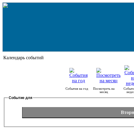
Календарь событий
События на год
Посмотреть на
Событи
месяц
неде
Событие для
Вторн