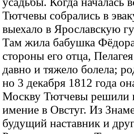
усадьбы. Когда началась в
Тютчевы собрались в эва
выехало в Ярославскую гу
Там жила бабушка Фёдора
стороны его отца, Пелаге
давно и тяжело болела; р
но 3 декабря 1812 года о
Москву Тютчевы решили не
имение в Овстуг. Из Знам
будущий наставник и дру