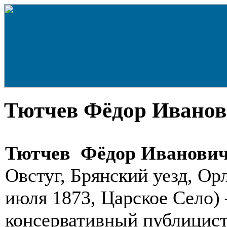
Тютчев Фёдор Ивано
Тютчев Фёдор Иванови
Овстуг, Брянский уезд, Ор
июля 1873, Царское Село) 
консервативный публицист