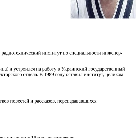
ий радиотехнический институт по специальности инженер-
ина) и устроился на работу в Украинский государственный
торского отдела. В 1989 году оставил институт, целиком
тков повестей и рассказов, переиздававшихся
 книг достиг 18 млн. экземпляров.