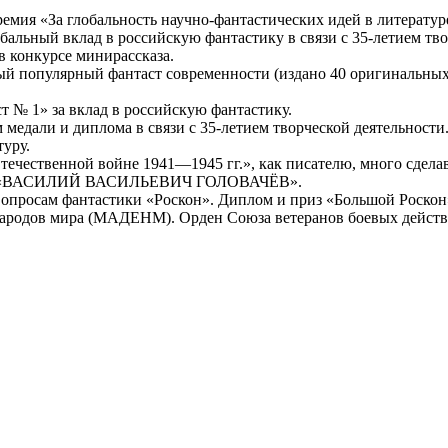
емия «За глобальность научно-фантастических идей в литератур
бальный вклад в российскую фантастику в связи с 35-летием тво
в конкурсе минирассказа.
ый популярный фантаст современности (издано 40 оригинальных 
т № 1» за вклад в российскую фантастику.
медали и диплома в связи с 35-летием творческой деятельности
туру.
течественной войне 1941—1945 гг.», как писателю, много сдела
менем «ВАСИЛИЙ ВАСИЛЬЕВИЧ ГОЛОВАЧЁВ».
вопросам фантастики «Роскон». Диплом и приз «Большой Роскон
народов мира (МАДЕНМ). Орден Союза ветеранов боевых действ