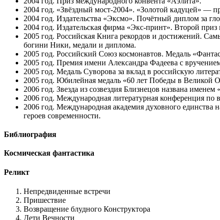
2004 год. Приз международного конвента «Аэлита».
2004 год. «Звёздный мост-2004». «Золотой кадуцей» — пр
2004 год. Издательства «Эксмо». Почётный диплом за гло
2004 год. Издательская фирма «Экс-принт». Второй приз 
2005 год. Российская Книга рекордов и достижений. Сам
богини Ники, медали и диплома.
2005 год. Российский Союз космонавтов. Медаль «Фантас
2005 год. Премия имени Александра Фадеева с вручением 
2005 год. Медаль Суворова за вклад в российскую литера
2005 год. Юбилейная медаль «60 лет Победы в Великой О
2006 год. Звезда из созвездия Близнецов названа и
2006 год. Международная литературная конференция по 
2006 год. Международная академия духовного единства 
героев современности.
Библиография
Космическая фантастика
Реликт
Непредвиденные встречи
Пришествие
Возвращение блудного Конструктора
Дети Вечности