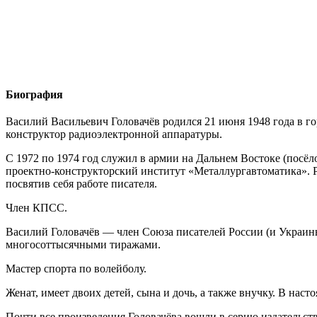
Биография
Василий Васильевич Головачёв родился 21 июня 1948 года в г
конструктор радиоэлектронной аппаратуры.
С 1972 по 1974 год служил в армии на Дальнем Востоке (посёл
проектно-конструкторский институт «Металлургавтоматика». Р
посвятив себя работе писателя.
Член КПСС.
Василий Головачёв — член Союза писателей России (и Украины)
многосоттысячными тиражами.
Мастер спорта по волейболу.
Женат, имеет двоих детей, сына и дочь, а также внучку. В нас
Почти все произведения Головачёва вошли в серию издательст