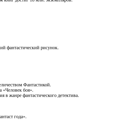
ший фантастический рисунок.
еличеством Фантастикой.
а «Человек боя».
я в жанре фантастического детектива.
нтаст года».