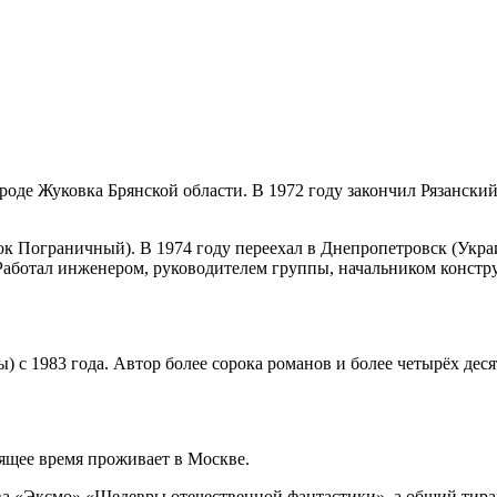
ороде Жуковка Брянской области. В 1972 году закончил Рязанск
ок Пограничный). В 1974 году переехал в Днепропетровск (Укра
аботал инженером, руководителем группы, начальником конструк
 с 1983 года. Автор более сорока романов и более четырёх деся
тоящее время проживает в Москве.
ва «Эксмо» «Шедевры отечественной фантастики», а общий тираж