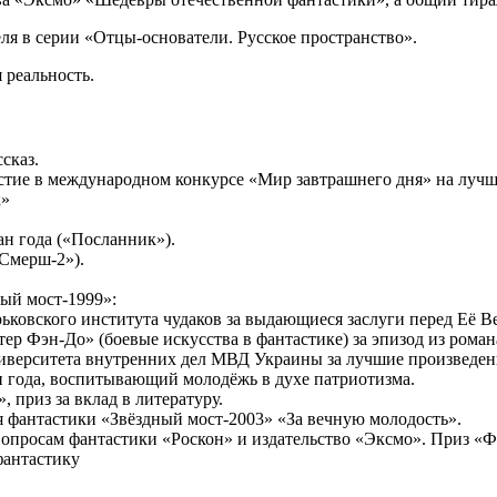
ля в серии «Отцы-основатели. Русское пространство».
 реальность.
сказ.
стие в международном конкурсе «Мир завтрашнего дня» на луч
к»
ан года («Посланник»).
«Смерш-2»).
ый мост-1999»:
ковского института чудаков за выдающиеся заслуги перед Её В
тер Фэн-До» (боевые искусства в фантастике) за эпизод из роман
иверситета внутренних дел МВД Украины за лучшие произведени
н года, воспитывающий молодёжь в духе патриотизма.
 приз за вклад в литературу.
я фантастики «Звёздный мост-2003» «За вечную молодость».
опросам фантастики «Роскон» и издательство «Эксмо». Приз «Фа
фантастику