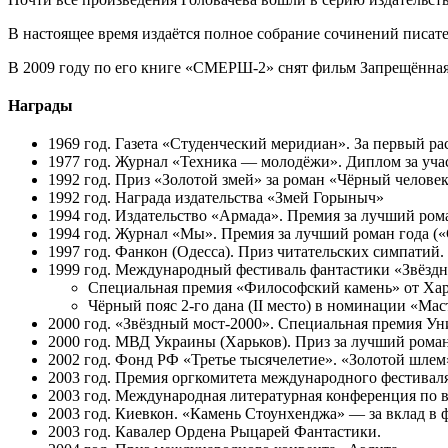
В настоящее время издаётся полное собрание сочинений писате
В 2009 году по его книге «СМЕРШ-2» снят фильм Запрещённая
Награды
1969 год. Газета «Студенческий меридиан». За первый рас
1977 год. Журнал «Техника — молодёжи». Диплом за уча
1992 год. Приз «Золотой змей» за роман «Чёрный челове
1992 год. Награда издательства «Змей Горыныч»
1994 год. Издательство «Армада». Премия за лучший ром
1994 год. Журнал «Мы». Премия за лучший роман года (
1997 год. Фанкон (Одесса). Приз читательских симпатий.
1999 год. Международный фестиваль фантастики «Звёздн
Специальная премия «Философский камень» от Харь
Чёрный пояс 2-го дана (II место) в номинации «Мас
2000 год. «Звёздный мост-2000». Специальная премия Ун
2000 год. МВД Украины (Харьков). Приз за лучший рома
2002 год. Фонд РФ «Третье тысячелетие». «Золотой шлем»,
2003 год. Премия оргкомитета международного фестивал
2003 год. Международная литературная конференция по в
2003 год. Киевкон. «Камень Стоунхенджа» — за вклад в 
2003 год. Кавалер Ордена Рыцарей Фантастики.