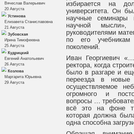
избирается на дол
Вячеслав Валерьевич
20 Августа
университета. Он бы
Устинова
научные семинары 
Елизавета Станиславовна
научной мысли»
21 Августа
руководителями мате
Зубовская
по его учебникам
Ирина Тимофеевна
поколений.
25 Августа
Кудрицкий
Иван Георгиевич «…
Евгений Анатольевич
ректора, когда строи
26 Августа
было в разгаре и ещ
Козлова
Маргарита Юрьевна
переезда в новые 
29 Августа
осуществляемое не
огромного и пост
вопросы … требовател
всё это на фоне те
которая должна был
одна способна загруз
Обращая внимание