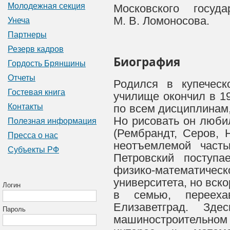
Молодежная секция
Московского госуда
М. В. Ломоносова.
Унеча
Партнеры
Резерв кадров
Биография
Гордость Брянщины
Отчеты
Родился в купеческ
Гостевая книга
училище окончил в 1
Контакты
по всем дисциплинам,
Но рисовать он любил
Полезная информация
(Рембрандт, Серов, 
Пресса о нас
неотъемлемой част
Субъекты РФ
Петровский поступа
физико-математичес
университета, но вск
Логин
в семью, переех
Елизаветград. Зд
Пароль
машиностроительном