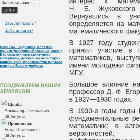
интерес к матем
Запомнить меня
Н. Е. Жуковского 
Вернувшись в уни
определяется на мат
Забыли пароль?
математического факу
Забыли логин?
В 1927 году студен
Если Вы – художник, поэт или
принял участие в 
просто увлеченный человек, если у
Вас сохранились какие-либо
математиков, высту
материалы, документы по истории
нашего края, пространство портала
имени молодёжи физи
всегда к Вашим услугам.
МГУ.
Большое влияние на
ПОЗДРАВЛЯЕМ НАШИХ
ЗЕМЛЯКОВ!
профессор Д. Ф. Егор
в 1927—1930 годах.
Щерба
В 1930-е годы годы
Александр Николаевич
09 Августа
фундаментальные ре
Прокопенко
математики: в алге
Роман Евгеньевич
вероятностей,
09 Августа