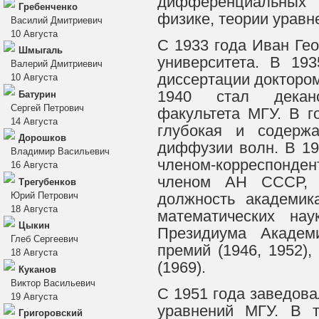
дифференциальных
Гребенченко
физике, теории уравн
Василий Дмитриевич
10 Августа
С 1933 года Иван Ге
Шмыгаль
университета. В 19
Валерий Дмитриевич
диссертации доктором
10 Августа
1940 стал декано
Батурин
Сергей Петрович
факультета МГУ. В 
14 Августа
глубокая и содерж
Дорошков
диффузии волн. В 19
Владимир Васильевич
членом-корреспонден
16 Августа
членом АН СССР, 
Трегубенков
Юрий Петрович
должность академик
18 Августа
математических на
Цыкин
Президиума Академ
Глеб Сергеевич
премий (1946, 1952),
18 Августа
(1969).
Куканов
Виктор Васильевич
С 1951 года заведо
19 Августа
уравнений МГУ. В т
Григоровский