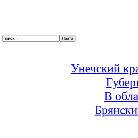
Унечский кр
Губер
В обл
Брянски