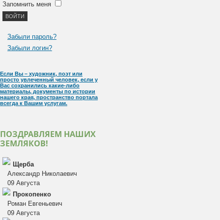
Запомнить меня
Забыли пароль?
Забыли логин?
Если Вы – художник, поэт или
просто увлеченный человек, если у
Вас сохранились какие-либо
материалы, документы по истории
нашего края, пространство портала
всегда к Вашим услугам.
ПОЗДРАВЛЯЕМ НАШИХ
ЗЕМЛЯКОВ!
Щерба
Александр Николаевич
09 Августа
Прокопенко
Роман Евгеньевич
09 Августа