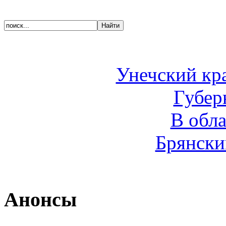
Унечский кр
Губер
В обл
Брянски
Анонсы