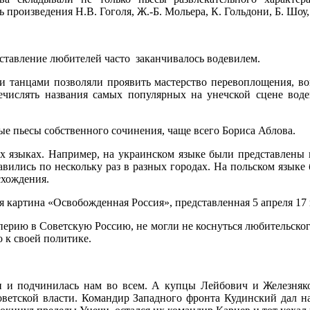
роизведения Н.В. Гоголя, Ж.-Б. Мольера, К. Гольдони, Б. Шоу, 
дставление любителей часто заканчивалось водевилем.
и танцами позволяли проявить мастерство перевоплощения, вок
числять названия самых популярных на унечской сцене воде
ные пьесы собственного сочинения, чаще всего Бориса Аблова.
их языках. Например, на украинском языке были представлены 
ставились по нескольку раз в разных городах. На польском язык
схождения.
картина «Освобожденная Россия», представленная 5 апреля 17 
ерию в Советскую Россию, не могли не коснуться любительского
 к своей политике.
ти и подчинилась нам во всем. А купцы Лейбович и Железняк
оветской власти. Командир Западного фронта Кудинский дал н