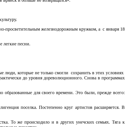
в Брянск и больше не возвращался».
культуру.
ьтурно-просветительным железнодорожным кружком, а с января 18
е легкие песни.
е люди, которые не только смогли сохранить в этих условиях
 практически до уровня дореволюционного. Снова в программах
о образованные для своего времени. Это были, прежде всего:
лигенция поселка. Постепенно круг артистов расширяется. В
стка. То же происходило и в других унечских семьях. Тяга к