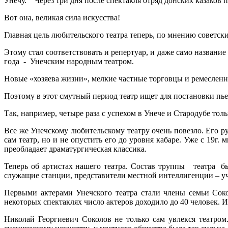
Унечу. Через три дня после спектакля отряд донских казаков п
Вот она, великая сила искусства!
Главная цель любительского театра теперь, по мнению советск
Этому стал соответствовать и репертуар, и даже само название
года - Унечским народным театром.
Новые «хозяева жизни», мелкие частные торговцы и ремесленн
Поэтому в этот смутный период театр ищет для постановки пье
Так, например, четыре раза с успехом в Унече и Стародубе тол
Все же Унечскому любительскому театру очень повезло. Его 
сам театр, но и не опустить его до уровня кабаре. Уже с 19
преобладает драматургическая классика.
Теперь об артистах нашего театра. Состав труппы театра бы
служащие станции, представители местной интеллигенции – у
Первыми актерами Унечского театра стали члены семьи Соко
некоторых спектаклях число актеров доходило до 40 человек. И
Николай Георгиевич Соколов не только сам увлекся театром.