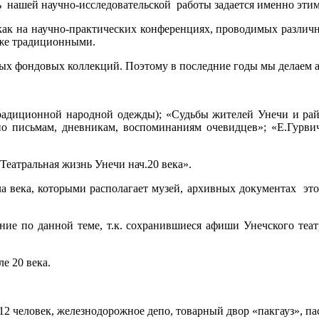
ь нашей научно-исследовательской работы задается именно эти
как на научно-практических конференциях, проводимых различн
уже традиционными.
ных фондовых коллекций. Поэтому в последние годы мы делаем а
адиционной народной одежды); «Судьбы жителей Унечи и район
 письмам, дневникам, воспоминаниям очевидцев»; «Е.Гурвич
еатральная жизнь Унечи нач.20 века».
а века, которыми располагает музей, архивных документах это
ние по данной теме, т.к. сохранившиеся афиши Унечского теа
е 20 века.
о 12 человек, железнодорожное депо, товарный двор «пакгауз», 