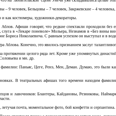
, что на любительской сцене Унечи уже складывались целые теа
– 9 человек, Бельцовы – 7 человек, Закржевские – 4 человека, 
о и как костюмеры, художники-декораторы.
Аблов. Афиши говорят, что редкие спектакли проходили без ег
 слуга в «Лекаре поневоле» Мольера, Незнамов в «Без вины ви
е Бориса Николаевича. С равным успехом он выступал и в водев
ёра Аблова. Конечно, это явилось признанием заслуг талантливог
 протяжении целого ряда лет. Кроме уже упомянутых династий,
оловьева и мн. др.
фамилии: Паньяс, Цеге, Ренэ, Мен, Деман. Думаю, это были к
ановках. В театральных афишах того времени находим фамили
упцов и лавочников: Блантеры, Кайдановы, Резниковы, Наймарк
ласти.
, летучая почта, моментальное фото, бой конфетти и серпантина.