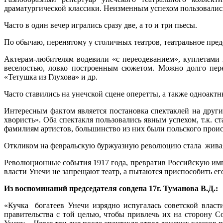
драматургической классики. Неизменным успехом пользовались п
Часто в один вечер игрались сразу две, а то и три пьесы.
По обычаю, перенятому у столичных театров, театральное пре
Актерам-любителям водевили «с переодеванием», куплетами 
веселостью, ловко построенным сюжетом. Можно долго пере
«Тетушка из Глухова» и др.
Часто ставились на унечской сцене оперетты, а также одноакт
Интересным фактом является постановка спектаклей на друг
хвористь». Оба спектакля пользовались явным успехом, т.к. 
фамилиям артистов, большинство из них были польского прои
Откликом на февральскую буржуазную революцию стала живая 
Революционные события 1917 года, превратив Российскую имп
власти Унечи не запрещают театр, а пытаются приспособить его
Из воспоминаний председателя совдепа 17г. Туманова В.Д.:
«Кучка богатеев Унечи изрядно испугалась советской влас
правительства с той целью, чтобы привлечь их на сторону С