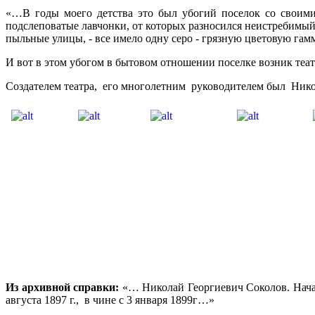
«…В годы моего детства это был убогий поселок со своим
подслеповатые лавчонки, от которых разносился неистребимый з
пыльные улицы, - все имело одну серо - грязную цветовую га
И вот в этом убогом в бытовом отношении поселке возник теат
Создателем театра, его многолетним руководителем был Нико
Из архивной справки:
«… Николай Георгиевич Соколов. Началь
августа 1897 г., в чине с 3 января 1899г…»