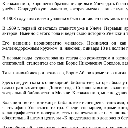
К сожалению, хорошего образования детям в Унече дать было н
учебу в Стародубскую гимназию, которая имела славные культу
В 1908 году там силами учащихся был поставлен спектакль по к
В 1909 г. первый спектакль ставится уже в Унече. Первыми а
актеров. Именно с этого года и ведет свою историю Унечский т
Его название неоднократно менялось. Начинался он как
железнодорожным кружком, и, наконец, с января 18 на долгие 
В первые годы существования театра его режиссером и распо
спектаклей, становится его сын Борис Николаевич Соколов, в
Талантливый актер и режиссер, Борис Аблов кроме того писал 
Здесь следует сказать о шикарной библиотеке, которая была 
самых разных авторов. Долгие годы Соколовы выписывали в
театральной библиотеки в Москве. К сожалению, мне не удало
Большинство из книжиц в библиотеке испещрены записями, ви
часть афиш Унечского театра. Среди сценариев, кроме кни
каллиграфическим почерком, есть и напечатанные на машинке
обязательный штамп цензуры «К представлению дозволено без
Разнообразный репертуар унечского театрального коллект