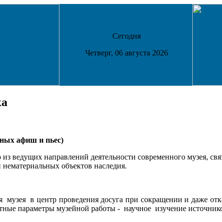
Сегодня
Четверг, 06 августа 2026
ка
ных афиш и пьес)
о из ведущих направлений деятельности современного музея, св
 нематериальных объектов наследия.
я музея в центр проведения досуга при сокращении и даже отк
стные параметры музейной работы - научное изучение источников