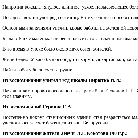
Напротив вокзала тянулось длинное, узкое, невысыхающее болот
Позади лавок тянулся ряд гостиниц. В них селился торговый л
Основными занятиями унечан, кроме работы на железной дорог
Была в Унече маленькая деревянная синагога, влачившая жалкое
В то время в Унече было около двух сотен жителей.
Жили бедно. У кого был огород, тот кормился картошкой, капу
Найти работу было очень трудно.
Из воспоминаний учителя ж\д школы Пирютко И.И.:
Начальником паровозного депо в то время был Соколов Н.Г. Б
себя главным.
Из воспоминаний Гурвича Е.А.
Постепенно вокруг станционных зданий стал разрастаться м
увеличилось за счет беженцев из Зап. Белоруссии.
Из воспоминаний жителя Унечи Л.Г. Кокотова 1903г.р.: