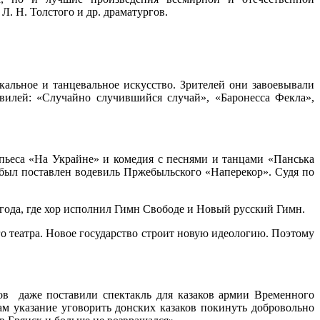
Л. Н. Толстого и др. драматургов.
альное и танцевальное искусство. Зрителей они завоевывали
вилей: «Случайно случившийся случай», «Баронесса Фекла»,
пьеса «На Украйне» и комедия с песнями и танцами «Панська
е был поставлен водевиль Пржебыльского «Наперекор». Судя по
года, где хор исполнил Гимн Свободе и Новый русский Гимн.
 театра. Новое государство строит новую идеологию. Поэтому
ов даже поставили спектакль для казаков армии Временного
ам указание уговорить донских казаков покинуть добровольно