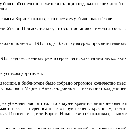
му более обеспеченные жители станции отдавали своих детей на
зии.
 класса Борис Соколов, в то время ему было около 16 лет.
ли Унечи. Примечательно, что эта постановка имела 2 состава
еволюционного 1917 года был культурно-просветительным
1912 года бессменным режиссером, за исключением нескольких
м успехом у зрителей.
лассики, в библиотеке было собрано огромное количество пьес
ы Соколовой Марией Александровной — известной владелицей
аз убеждает нас в том, что в музее хранится лишь небольшая
нимают пьесы, переписанные от руки очень красивым, почти
лая Георгиевича, или Бориса Николаевича Соколовых, а также
ера, но и лучшие произведения всемирной и отечественной