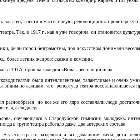
окинул пределы Унечи, остался их командир Карцев и тот уехал 
их властей, - нести в массы новую, революционно-пролетарскую 
 театра. Так, в 1917 г., как я уже говорила, он становится кул
ики, были порой безграмотны, под искусством понимали веселы
сы более легких жанров: сказки и комедии.
ько за 1917г. прошла комедия «Вова - революционер».
руководителями были интеллигентные, талантливые и очень умны
г. мы видим по афишам, что репертуар театра восстанавливается
л разнообразен, но всё же его ядро составляли люди достаточн
чителя, фельдшеры.
лова, обучающаяся в Стародубской гимназии молодежь, интел
ногда в трупе театра работало даже два актерских состава.
 Эту его страсть разделили и все домашние: жена, дети, неве