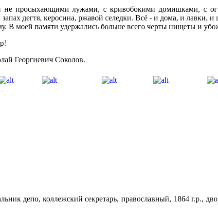
и не просыхающими лужами, с кривобокими домишками, с огр
апах дегтя, керосина, ржавой селедки. Всё - и дома, и лавки, и
мму. В моей памяти удержались больше всего черты нищеты и уб
р!
лай Георгиевич Соколов.
ник депо, коллежский секретарь, православный, 1864 г.р., дво