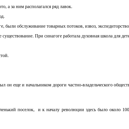
о, а за ним располагался ряд лавок.
юд.
е, были обслуживание товарных потоков, извоз, экспедиторство
 существование. При синагоге работала духовная школа для дете
стой.
ыл он еще и начальником дороги частно-владельческого обществ
аленький поселок, и к началу революции здесь было около 100