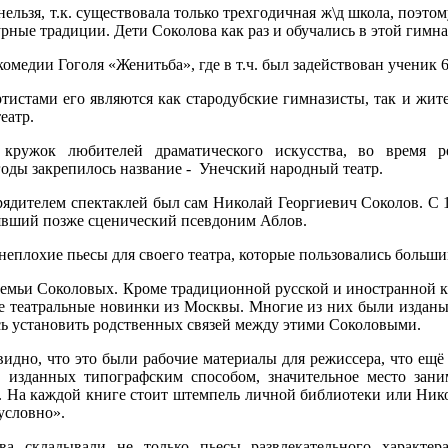
ельзя, т.к. существовала только трехгодичная ж\д школа, поэто
рные традиции. Дети Соколова как раз и обучались в этой гимна
омедии Гоголя «Женитьба», где в т.ч. был задействован ученик 6
ртистами его являются как стародубские гимназисты, так и жите
еатр.
 кружок любителей драматического искусства, во время р
годы закрепилось название - Унечский народный театр.
рядителем спектаклей был сам Николай Георгиевич Соколов. С 
зявший позже сценический псевдоним Аблов.
неплохие пьесы для своего театра, которые пользовались больши
у семьи Соколовых. Кроме традиционной русской и иностранной к
се театральные новинки из Москвы. Многие из них были издан
сь установить родственных связей между этими Соколовыми.
дно, что это были рабочие материалы для режиссера, что ещё р
г, изданных типографским способом, значительное место за
. На каждой книге стоит штемпель личной библиотеки или Нико
условно».
ива складывали не только пьесы развлекательного характ