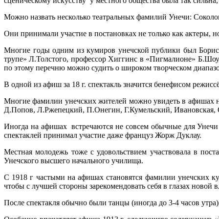
сценическому искусству у местного общества была так сильна
Можно назвать несколько театральных фамилий Унечи: Соколовы 
Они принимали участие в постановках не только как актеры, н
Многие годы одним из кумиров унечской публики был Борис 
трупе» Л.Толстого, профессор Хиггинс в «Пигмалионе» Б.Шоу,
по этому перечню можно судить о широком творческом диапазон
В одной из афиш за 18 г. спектакль значится бенефисом режисс
Многие фамилии унечских жителей можно увидеть в афишах на
Д.Попов, Л.Ржепецкий, П.Онегин, Г.Кумельский, Ивановская, С
Иногда на афишах встречаются не совсем обычные для Унечи 
спектаклей принимал участие даже француз Жорж Дуклау.
Местная молодежь тоже с удовольствием участвовала в пост
Унечского высшего начального училища.
С 1918 г частыми на афишах становятся фамилии унечских к
чтобы с лучшей стороны зарекомендовать себя в глазах новой в
После спектакля обычно были танцы (иногда до 3-4 часов утра)