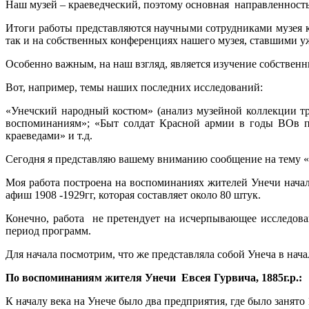
Наш музей – краеведческий, поэтому основная направленност
Итоги работы представляются научными сотрудниками музея 
так и на собственных конференциях нашего музея, ставшими 
Особенно важным, на наш взгляд, является изучение собствен
Вот, например, темы наших последних исследований:
«Унечский народный костюм» (анализ музейной коллекции тр
воспоминаниям»; «Быт солдат Красной армии в годы ВОв по
краеведами» и т.д.
Сегодня я представляю вашему вниманию сообщение на тему «Т
Моя работа построена на воспоминаниях жителей Унечи начал
афиш 1908 -1929гг, которая составляет около 80 штук.
Конечно, работа не претендует на исчерпывающее исследова
период программ.
Для начала посмотрим, что же представляла собой Унеча в начал
По воспоминаниям жителя Унечи Евсея Гурвича, 1885г.р.:
К началу века на Унече было два предприятия, где было занят