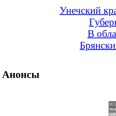
Унечский кр
Губер
В обл
Брянски
Анонсы
<
Пн
27